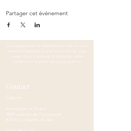
Partager cet événement
Le magnétisme ne remplace en rien un suivi
médical classique ni une ordonnance, vous
devez donc continuer à con
sulter votre
médecin et à suivre ses prescriptions.
Contact
Cabinet
Immeuble le Nobel
9009 avenue de l'université
83160 La Valette-du-Var
06 50 88 71 44