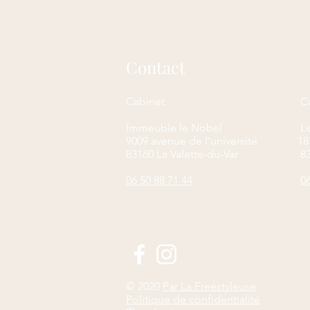
Contact
Cabinet
Ca
Immeuble le Nobel
Le
9009 avenue de l'université
18
83160 La Valette-du-Var
83
06 50 88 71 44
06
© 2020
Par La Freestyleuse
Politique de confidentialité