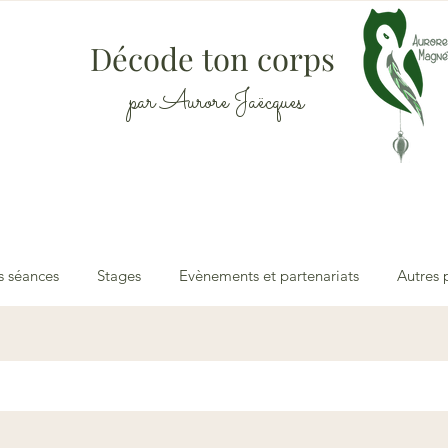
Décode ton corps
par Aurore Jaëcques
 séances
Stages
Evènements et partenariats
Autres 